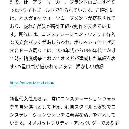
製で、針、アワーマーカー、ブランドロゴはすべて
18Kホワイトゴールドで作られています。こ時計に
は、オメガ4061クォーツムーブメントが搭載されて
おり、優れた品質が時計正確な動作を支えていま
す。裏蓋には、コンステレーション・ウォッチ有名
な天文台バッジがあしらわれ、ポリッシュ仕上げ天
文台ドーム周りには、1930年代から1940年代にかけ
て時計精度競争においてオメガが達成した業績を表
す8つ星ロゴが描かれています。輝かしい功績
https://www.teauki.com/
新世代女性たちは、常にコンステレーションウォッ
チを自分選択として捉え、独自スタイルと姿勢でコ
ンステレーションウォッチに着実な活力を注入して
います。オメガセレブリティ・アンバサダーである周