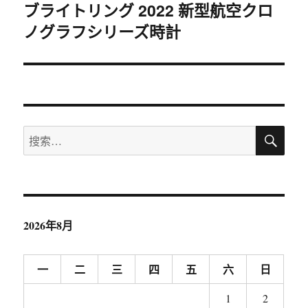
ブライトリング 2022 新型航空クロ
下
ノグラフシリーズ時計
篇
文
章：
搜
搜
索
索：
2026年8月
一
二
三
四
五
六
日
1
2