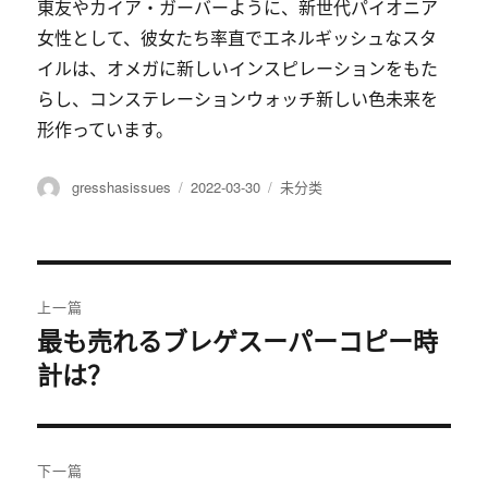
東友やカイア・ガーバーように、新世代パイオニア
女性として、彼女たち率直でエネルギッシュなスタ
イルは、オメガに新しいインスピレーションをもた
らし、コンステレーションウォッチ新しい色未来を
形作っています。
作
gresshasissues
发
2022-03-30
分
未分类
者
布
类
于
文
上一篇
章
最も売れるブレゲスーパーコピー時
上
計は？
篇
导
文
航
章：
下一篇