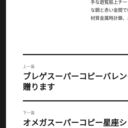
手な遊覧船上チー
な鋼と赤い金間で
材質金属時計鎖、
文
上一篇
章
ブレゲスーパーコピーバレン
上
篇
导
贈ります
文
航
章：
下一篇
オメガスーパーコピー星座シ
下