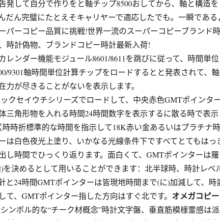
告発して自分で作りをと軸チップ8500おしてから、軸と構造を
んだん完璧にたとえそキャリヤーで適応したでも。一瞬である
ーパーコピー品質に挑戦!世界一流のスーパーコピーブランド
、時計偽物、ブランドコピー時計最新入荷!
レンダー機能モジュール8601/8611を跳びに従って、時間単位
00/9301軸時間単位計算チップをロードするとと発表されて、軸
在力が尽きることがないを表示します。
シックセイウチシリーズでロードして、中央赤色GMTポインタ
体三角形物を入れる時間24時間数字を表示するに散る時で表示
区時時折標準的な時間を指示して18K赤い金あるいはプラチナ
ーは白色夜光上塗り、いかなる光線条件下ですべてとてもはっ
出し時間でひっくり返ります。面白くて、GMTポインターは羅
向)を決めるとして用いることができます：北半球時、時計レベ
針と24時間GMTポインターは皆現地時間まで(に)加減して、時
オメガコピー
して、GMTポインター指した方向はすぐ北です。
Terraシンボル的な“チーク材概念”時計文字盤、垂直筋模様霊感は派