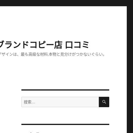
ブランドコピー店 口コミ
デザインは、最も高級な材料,本物と見分けがつかないぐらい。
搜
搜
索
索：