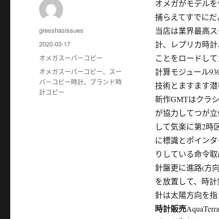
オメガがモデルを
捕らえてすでにだ
作
gresshasissues
当店は業界最高ス
者
发
2020-03-17
計、レプリカ時計
布
分
オメガスーパーコピー
ことをロードしてカ
于
类
标
オメガスーパーコピー
、
スー
計算モジュール93
签
パーコピー時計
、
ブランド時
技術とますます潜
計コピー
新作GMTはクラ
が協力してつが立
して気楽に第2時
に標識とポインタ
りしている命令取
針盤更に進路(方
を放置して、時計
針は太陽方向を指
時計販売
Aqua