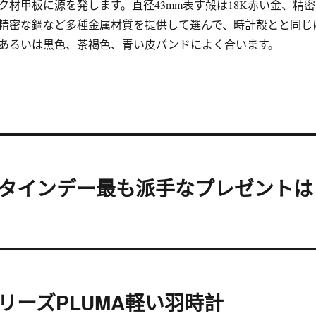
ク材甲板に源を発します。直径43mm表す殻は18K赤い金、精密
精密な鋼など多種金属材質を提供して選んで、時計殻とと同じ
あるいは黒色、茶褐色、青い皮バンドによく合います。
タインデー最も派手なプレゼントは
リーズPLUMA軽い羽時計