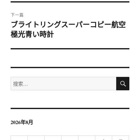
航
章：
下一篇
ブライトリングスーパーコピー航空
下
極光青い時計
篇
文
章：
搜
搜
索
索：
2026年8月