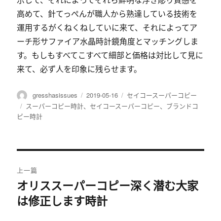
高めて、針てっぺんが職人から熟達している技術を
運用するがくねくねしていに来て、それによってア
ーチ形サファイア水晶時計鏡角度とマッチングしま
す。もしもすべてこすべて細部と価格は対比して見に
来て、必ず人を印象に残らせます。
作
gresshasissues
发
2019-05-16
分
セイコースーパーコピー
者
布
类
标
スーパーコピー時計
、
セイコースーパーコピー
、
ブランドコ
于
ピー時計
签
文
上一篇
章
オリススーパーコピー深く潜む大家
上
は修正します時計
篇
导
文