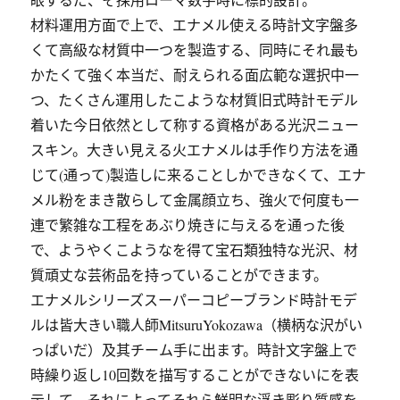
材料運用方面で上で、エナメル使える時計文字盤多
くて高級な材質中一つを製造する、同時にそれ最も
かたくて強く本当だ、耐えられる面広範な選択中一
つ、たくさん運用したこような材質旧式時計モデル
着いた今日依然として称する資格がある光沢ニュー
スキン。大きい見える火エナメルは手作り方法を通
じて(通って)製造しに来ることしかできなくて、エナ
メル粉をまき散らして金属顔立ち、強火で何度も一
連で繁雑な工程をあぶり焼きに与えるを通った後
で、ようやくこようなを得て宝石類独特な光沢、材
質頑丈な芸術品を持っていることができます。
エナメルシリーズスーパーコピーブランド時計モデ
ルは皆大きい職人師MitsuruYokozawa（横柄な沢がい
っぱいだ）及其チーム手に出ます。時計文字盤上で
時繰り返し10回数を描写することができないにを表
示して、それによってそれら鮮明な浮き彫り質感を