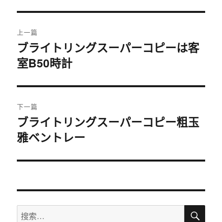
文
上一篇
章
ブライトリングスーパーコピーは客
上
室B50時計
篇
导
文
航
章：
下一篇
ブライトリングスーパーコピー粗玉
下
雅ベントレー
篇
文
章：
搜
搜
索