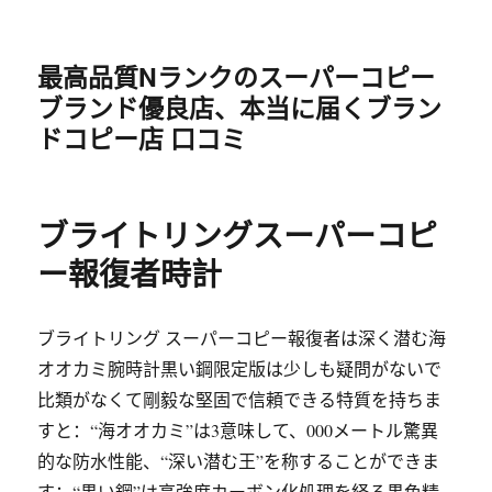
最高品質Nランクのスーパーコピー
ブランド優良店、本当に届くブラン
ドコピー店 口コミ
ブライトリングスーパーコピ
ー報復者時計
ブライトリング スーパーコピー報復者は深く潜む海
オオカミ腕時計黒い鋼限定版は少しも疑問がないで
比類がなくて剛毅な堅固で信頼できる特質を持ちま
すと：“海オオカミ”は3意味して、000メートル驚異
的な防水性能、“深い潜む王”を称することができま
す；“黒い鋼”は高強度カーボン化処理を経る黒色精