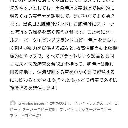
読みやすいとしても。黒色時計文字盤上で独創的に
明るくなる黄元素を運用して、まばゆくてよく動き
ます。黒色ゴム腕時計バンドはこ腕時計にスポーツ
と流行する風格を高く備えさせます。こためにクー
ルスーパーダイビングブランドコピー時計 をまぶし
く刺すが動力を提供する続々と1枚高性能自動上弦機
械的なチップで、すべてブライトリング製品とと同
じにスイス政府天文台認証を持って、腕時計は駆け
回る陸地は、深海旋回する空を心ゆくまで遊覧する
にも関わらずがやはり(それとも)すべて精密で必ず信
頼できるを確保します。
作
gresshasissues
发
2019-06-27
分
ブライトリングスーパーコ
者
布
类
ピー
标
スーパーコピー時計
、
ブライトリングスーパーコピー
、
于
ブランドコピー時計
签