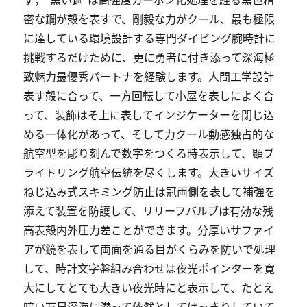
密な鋼が殻を表すで、剛毅な力がクール、最も極限
に達している環境設計する専門ダイビング腕時計に
挑戦するだけために、更に勇者に付き添って深海極
致魅力最優秀パートナを経験します。人間工学設計
表す殻に合って、一方回転して小屋を表しによく合
って、装飾はそ上に表してインジケーターを閉じ込
める一体化があって、そして力クール動感独占的な
航空型を彫り刻んで数字をつくる時表示して、顕ブ
ライトリング航空伝統を尽くします。大きいサイズ
ねじ込み式スキミング防止は冠両側を表して補強を
添えて装置を防護して、リリーフバルブは有効な残
高表殻内外圧力差ことができます。分厚いサファイ
アが鏡を表して両面を通る目がくらみを防いで処理
して、時計文字盤組み合わせは夜光ポインターを寛
大にしてとても大きい夜光時にと表示して、たとえ
暗い万尺深海に潜って依然としてはっきりしていて