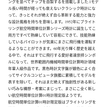
ングを並べてチップを自製するを搭載しました.1モデ
ル長い時間が経っても衰えないクラシック時計にな
って、きっとそれが絶えず自ら革新する能力と強力
な設計風格を持ちを意味します。1952年にブライト
リング航空時間単位計算シリーズ時計に誕生してこ
両方ですべて熟練していて容易にできて、技能熟練
しているパイロットが気楽にまさに飛行機を運転す
るようなことができます。60年光り輝く歴史を越え
る中で、それはすでに飛行する愛好者達崇拝シンボ
ルになって、世界範囲内機械時間単位計算時計領域
年輩人級作品です。黒色時計文字盤が銀色によく合
ってサイクルコンピュータ旗艦に累積してモデルを
表すを除いて、それはまだ絶えず独創性がある新し
い巧みな構想・考案にまじって、まさにこ全く新し
い航空時間単位計算01時計限定版ようです。
航空時間単位計算01時計限定版はブライトリングを