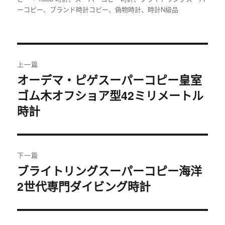
于
ーコピー
签
、
ブランド時計コピー
、
偽物時計
、
時計N級品
文
上一篇
章
オーデマ・ピゲスーパーコピー皇室
上
ゴム木オフショア型42ミリメートル
篇
导
文
時計
航
章：
下一篇
ブライトリングスーパーコピー海洋
下
2世代専門ダイビング時計
篇
文
章：