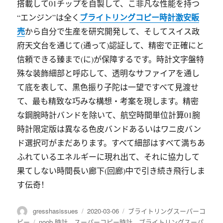
搭載して01チップを自製して、こ非凡な性能を持つ
ブライトリングコピー時計激安販
“エンジン”は全く
売
から自分で生産を研究開発して、そしてスイス政
府天文台を通じて(通って)認証して、精密で正確にと
信頼できる臻まで(に)が保障するです。時計文字盤特
殊な装飾細部と呼応して、透明なサファイアを通し
て底を表して、黒色振り子陀は一望ですべて見渡せ
て、最も精致な巧みな構想・考案を現します。精密
な鋼腕時計バンドを除いて、航空時間単位計算01腕
時計限定版は異なる色皮バンドあるいはワニ皮バン
ド選択可がまだあります。すべて細部はすべて満ちあ
ふれているエネルギーに現れ出て、それに協力して
果てしない時間長い廊下(回廊)中で引き続き飛行しま
す伝奇！
作
gresshasissues
发
2020-03-06
分
ブライトリングスーパーコ
者
布
类
ピー
标
noob 時計
、
スーパーコピー時計
、
ブライトリングスーパ