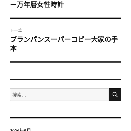
ー万年暦女性時計
篇
导
文
航
章：
下一篇
ブランパンスーパーコピー大家の手
下
本
篇
文
章：
搜
搜
索
索：
2026年8月