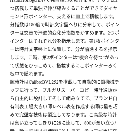
つ搭載して単独で伸び縮みすることができてダイヤ
モンド形ポインター、支えるに皿上で積載します。
分指数は180度で時計文字盤へりに分布して、ポイン
ターは交替で漸進的変化分指数をかすめます。2つポ
インターはそれぞれ分を指示します。第1枚ポインタ
ーは時計文字盤上に位置して、分が前進するを指示
します。こ時、第2ポインターは“機会を待つ”があっ
て状態をひっこめて、搭載するにこポインターろく
板中で隠れます。
腕時計はCalibreBVL252を搭載して自動的に鎖機械チ
ップに行って、ブルガリスーパーコピー時計通販か
ら自主的に設計してそして組み立てて、ブランド自
有制表工場大きい師レベル表を作成する師は最も巧
みで完璧な技術は製造してなります。こ高級な時計
は奮い立ってしきりに28に達して、800が奮い立つ/
時、動力貯蔵は42時間に達します。チップが更に交