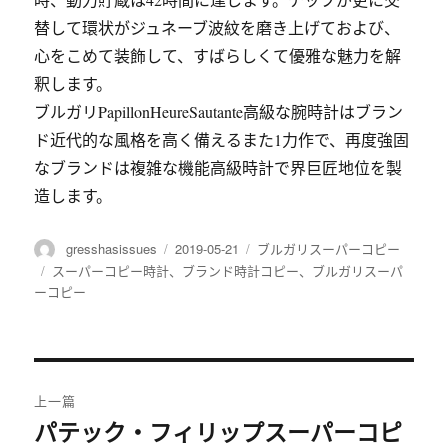
替して環状がジュネーブ波紋を磨き上げておよび、
心をこめて装飾して、すばらしくて優雅な魅力を解
釈します。
ブルガリPapillonHeureSautante高級な腕時計はブラン
ド近代的な風格を高く備えるまた1力作で、再度強固
なブランドは複雑な機能高級時計で界巨匠地位を製
造します。
作
gresshasissues
发
2019-05-21
分
ブルガリスーパーコピー
者
布
类
标
スーパーコピー時計
、
ブランド時計コピー
、
ブルガリスーパ
于
ーコピー
签
文
上一篇
章
パテック・フィリップスーパーコピ
上