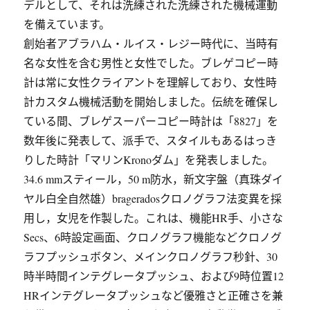
デルとして、それは洗練された洗練された機械運動
を備えています。
創始者アブラハム・ルイス・レジー時代に、当時有
名な女性を含む男性と女性でした。ブレゲコピー時
計は常に女性クライアントを理解しており、女性時
計カスタム機械活動を開始しました。伝統を確保し
ている間、ブレゲスーパーコピー時計は「8827」を
数年後に発表して、派手で、スタイルもあるはっき
りした時計「マリンKronoダム」を発表しました。
34.6 mmスティール，50 m防水，新文字盤（真珠ダイ
ヤル白全自然雄）brageradosクロノグラフ法変異を採
用し，女児を作製した。これは、機能HR手、小さな
Secs、6時設定画面、クロノグラフ機能などクロノグ
ラフプッシュボタン、メインクロノグラフ秒針、30
時半時間インテグレータプッシュ、および9時位置12
HRインテグレータプッシュなど優雅さと正確さを兼