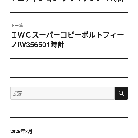
文
航
章：
下一篇
ＩＷＣスーパーコピーポルトフィー
下
ノIW356501時計
篇
文
章：
搜
搜
索
索：
2026年8月