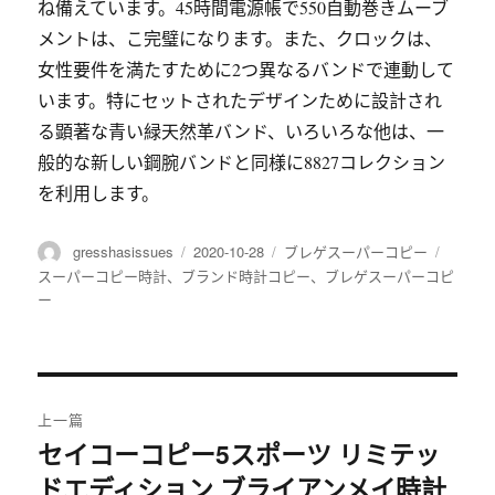
ね備えています。45時間電源帳で550自動巻きムーブ
メントは、こ完璧になります。また、クロックは、
女性要件を満たすために2つ異なるバンドで連動して
います。特にセットされたデザインために設計され
る顕著な青い緑天然革バンド、いろいろな他は、一
般的な新しい鋼腕バンドと同様に8827コレクション
を利用します。
作
gresshasissues
发
2020-10-28
分
ブレゲスーパーコピー
标
者
布
类
签
スーパーコピー時計
、
ブランド時計コピー
、
ブレゲスーパーコピ
于
ー
文
上一篇
章
セイコーコピー5スポーツ リミテッ
上
ドエディション ブライアンメイ時計
篇
导