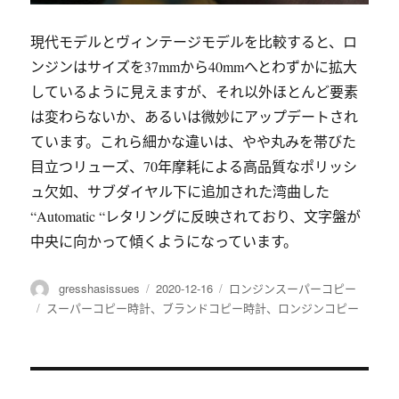
現代モデルとヴィンテージモデルを比較すると、ロ
ンジンはサイズを37mmから40mmへとわずかに拡大
しているように見えますが、それ以外ほとんど要素
は変わらないか、あるいは微妙にアップデートされ
ています。これら細かな違いは、やや丸みを帯びた
目立つリューズ、70年摩耗による高品質なポリッシ
ュ欠如、サブダイヤル下に追加された湾曲した
“Automatic “レタリングに反映されており、文字盤が
中央に向かって傾くようになっています。
作
gresshasissues
发
2020-12-16
分
ロンジンスーパーコピー
者
布
类
标
スーパーコピー時計
、
ブランドコピー時計
、
ロンジンコピー
于
签
文