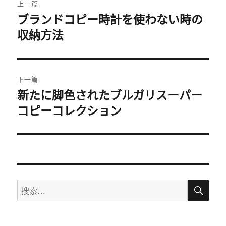
上一篇
章
ブランドコピー時計を使わない時の
上
収納方法
篇
导
文
航
章：
下一篇
新たに脚色されたブルガリスーパー
下
コピーコレクション
篇
文
章：
搜
搜
索
索：