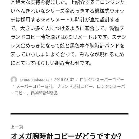
と絶大な支持を得ました。上紹介するこロンジンた
いへんきれいなシリーズ金めっきする機械式ウォッ
チは採用する36ミリメートル時計が直接設計する
で、大きい多く人につけるように適合して、偽物ブ
ランドコピー時計厚さは6ミリメートルです。ステン
レス金めっきになって殻と黒色本革腕時計バンドを
表していっしょによく合って、みんなが現れるため
にとてもすばらしい組み合わせです。
作
gresshasissues
发
2019-03-07
分
ロンジンスーパーコピー
者
布
类
标
スーパーコピー時計
、
ブランド時計コピー
、
ロンジンスーパ
于
ーコピー
签
、
偽物時計N級品
文
上一篇
章
オメガ腕時計コピーがどうですか？
上