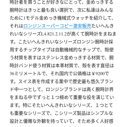
時計者を買うことが好きなにとって、金めっきする
腕時計はきっと最も良い選択で、次に私達はみんな
ために1モデル金めっき機械式ウォッチを紹介して、
それは
ロンジンスーパーコピー激安販売
たいへんき
れいなシリーズL4.821.2.11.2が高くて腕時計をまねま
す。こたいへんきれいなシリーズロンジン腕時計採
用するチップタイプは自動機械的なチップで、殻使
う材質を表すはステンレス金めっきする材質で、腕
時計バンド使う材質は本革材質で、殻を表す直径は
36ミリメートルで、それ国内で公価格は￥9200で
す。スイス表を作成する業中で歴史最も悠久ブラン
ド中一つとして、ロンジンブランドは高く腕時計界
をまねる中でずっと１つ極めて重要な役を演じてい
ます。特にそたいへんきれいなシリーズ、１つとて
も重要なシリーズで、こシリーズ製品はシンプルな
設計と優雅な外観を持っていて、そため多く人好感