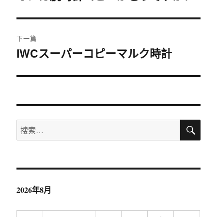
篇
导
文
航
章：
下一篇
IWCスーパーコピーマルク時計
下
篇
文
章：
搜
搜
索
索：
2026年8月