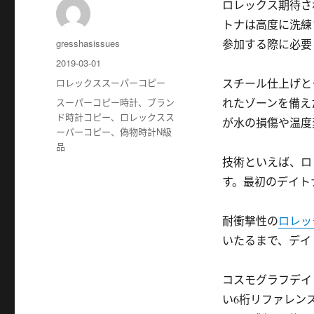
ロレックス期待されてい
トナは高度に洗練
作
gresshasissues
参加する際に必要
者
发
2019-03-01
布
分
ロレックススーパーコピー
スチール仕上げと
于
类
标
スーパーコピー時計
、
ブラン
れたゾーンを備えた
签
ド時計コピー
、
ロレックスス
が水の損傷や温度
ーパーコピー
、
偽物時計N級
品
技術といえば、ロレッ
す。最初のデイト
耐衝撃性の
ロレッ
いたるまで、デイ
コスモグラフデイト
い6桁リファレンスとして