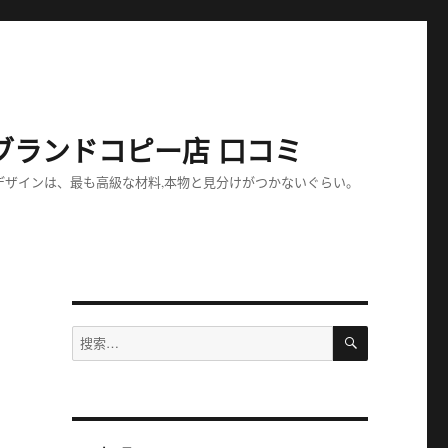
ブランドコピー店 口コミ
デザインは、最も高級な材料,本物と見分けがつかないぐらい。
搜
搜
索
索：