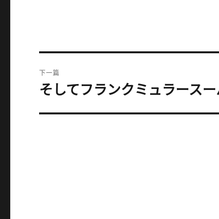
文
下一篇
章
そしてフランクミュラースー
下
篇
导
文
航
章：