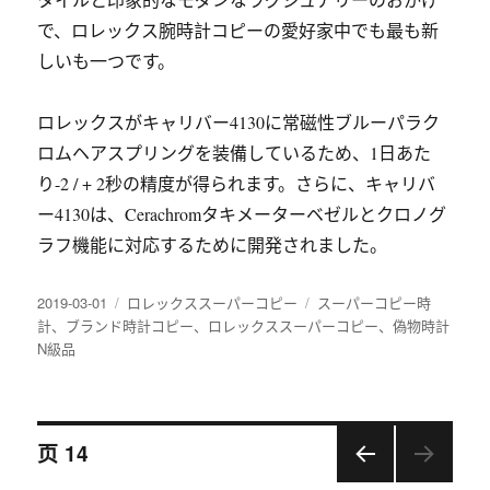
で、ロレックス腕時計コピーの愛好家中でも最も新
しいも一つです。
ロレックスがキャリバー4130に常磁性ブルーパラク
ロムヘアスプリングを装備しているため、1日あた
り-2 / + 2秒の精度が得られます。さらに、キャリバ
ー4130は、Cerachromタキメーターベゼルとクロノグ
ラフ機能に対応するために開発されました。
发
2019-03-01
分
ロレックススーパーコピー
标
スーパーコピー時
布
計
、
ブランド時計コピー
类
、
ロレックススーパーコピー
签
、
偽物時計
于
N級品
文
页
14