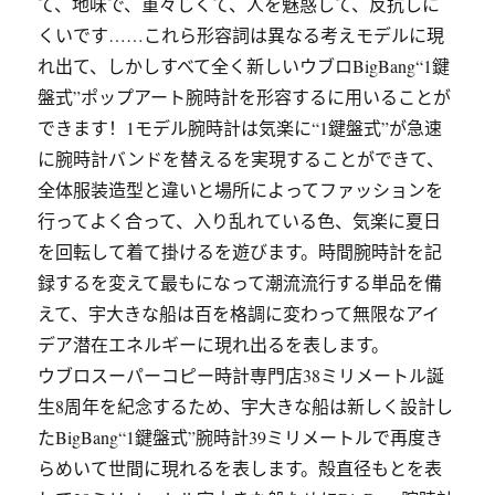
て、地味で、重々しくて、人を魅惑して、反抗しに
くいです……これら形容詞は異なる考えモデルに現
れ出て、しかしすべて全く新しいウブロBigBang“1鍵
盤式”ポップアート腕時計を形容するに用いることが
できます！1モデル腕時計は気楽に“1鍵盤式”が急速
に腕時計バンドを替えるを実現することができて、
全体服装造型と違いと場所によってファッションを
行ってよく合って、入り乱れている色、気楽に夏日
を回転して着て掛けるを遊びます。時間腕時計を記
録するを変えて最もになって潮流流行する単品を備
えて、宇大きな船は百を格調に変わって無限なアイ
デア潜在エネルギーに現れ出るを表します。
ウブロスーパーコピー時計専門店38ミリメートル誕
生8周年を紀念するため、宇大きな船は新しく設計し
たBigBang“1鍵盤式”腕時計39ミリメートルで再度き
らめいて世間に現れるを表します。殻直径もとを表