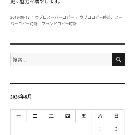
更に魅力を増やします。
发
2019-06-18
分
ウブロスーパーコピー
标
ウブロコピー時計
、
スー
布
パーコピー時計
类
、
ブランドコピー時計
签
于
搜
搜
索
索：
2026年8月
一
二
三
四
五
六
日
1
2