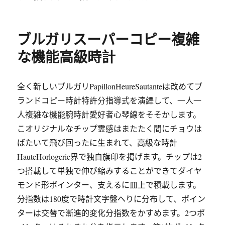
于
ブルガリスーパーコピー複雑
な機能高級時計
全く新しいブルガリPapillonHeureSautanteは改めてブ
ランドコピー時計特許分指導式を演繹して、一人一
人複雑な機能腕時計愛好者心琴線をそそかします。
こオリジナルなチップ霊感はまたたく間にチョウは
ばたいて飛び回ったに生まれて、高級な時計
HauteHorlogerie界で独自旗印を掲げます。チップは2
つ搭載して単独で伸び縮みすることができてダイヤ
モンド形ポインター、支えるに皿上で積載します。
分指数は180度で時計文字盤へりに分布して、ポイン
ターは交替で漸進的変化分指数をかすめます。2つポ