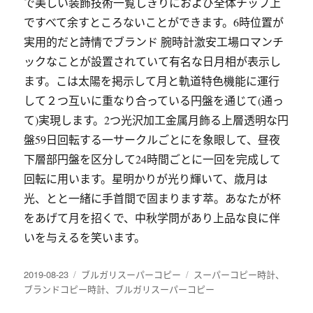
で美しい装飾技術一覧しきりにおよび全体チップ上
ですべて余すところないことができます。6時位置が
実用的だと詩情でブランド 腕時計激安工場ロマンチ
ックなことが設置されていて有名な日月相が表示し
ます。こは太陽を掲示して月と軌道特色機能に運行
して２つ互いに重なり合っている円盤を通じて(通っ
て)実現します。2つ光沢加工金属月飾る上層透明な円
盤59日回転する一サークルごとにを象眼して、昼夜
下層部円盤を区分して24時間ごとに一回を完成して
回転に用います。星明かりが光り輝いて、歳月は
光、とと一緒に手首間で固まります萃。あなたが杯
をあげて月を招くで、中秋学問があり上品な良に伴
いを与えるを笑います。
发
2019-08-23
分
ブルガリスーパーコピー
标
スーパーコピー時計
、
布
ブランドコピー時計
类
、
ブルガリスーパーコピー
签
于