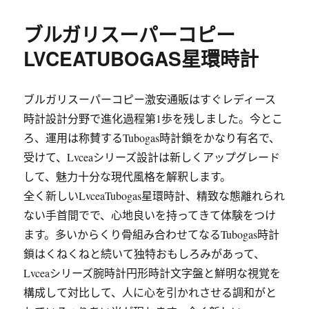
ブルガリスーパーコピー
LVCEATUBOGAS星環時計
ブルガリスーパーコピー激安通販はすぐレディース
時計設計分野で進化過程第1歩を残しました。今とこ
ろ、運用は称賛するTubogas時計鎖をかなり有名で、
受けて、Lvceaシリーズ設計は新しくアップグレード
して、魅力十分な現代風格を解釈します。
全く新しいLvceaTubogas星環時計、精致な態離れられ
ない手首間でで、心地良いを持ってきて体験をつけ
ます。多いからくり骨組み合わせてなるTubogas時計
鎖はくねくねと続いて独特おもしろみがあって、
Lvceaシリーズ腕時計円形時計文字盤と鮮明な視覚を
構成して対比して、人に心を引かれさせる調和がと