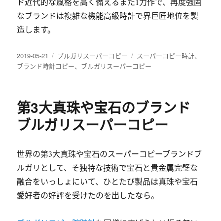
ド近代的な風格を高く備えるまた1力作で、再度強固
なブランドは複雑な機能高級時計で界巨匠地位を製
造します。
发
2019-05-21
分
ブルガリスーパーコピー
标
スーパーコピー時計
、
布
ブランド時計コピー
类
、
ブルガリスーパーコピー
签
于
第3大真珠や宝石のブランド
ブルガリスーパーコピー
世界の第3大真珠や宝石のスーパーコピーブランドブ
ルガリとして、そ独特な技術で宝石と貴金属完璧な
融合をいっしょにいて、ひとたび製品は真珠や宝石
愛好者の好評を受けたのを出したなら。