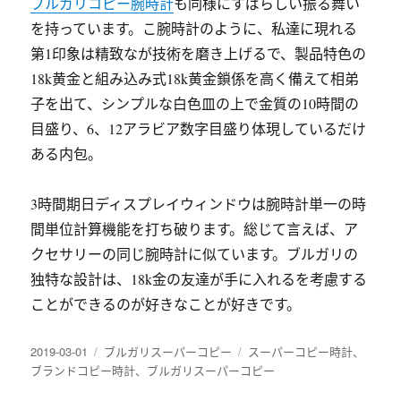
ブルガリコピー腕時計
も同様にすばらしい振る舞い
を持っています。こ腕時計のように、私達に現れる
第1印象は精致なが技術を磨き上げるで、製品特色の
18k黄金と組み込み式18k黄金鎖係を高く備えて相弟
子を出て、シンプルな白色皿の上で金質の10時間の
目盛り、6、12アラビア数字目盛り体現しているだけ
ある内包。
3時間期日ディスプレイウィンドウは腕時計単一の時
間単位計算機能を打ち破ります。総じて言えば、ア
クセサリーの同じ腕時計に似ています。ブルガリの
独特な設計は、18k金の友達が手に入れるを考慮する
ことができるのが好きなことが好きです。
发
2019-03-01
分
ブルガリスーパーコピー
标
スーパーコピー時計
、
布
ブランドコピー時計
类
、
ブルガリスーパーコピー
签
于