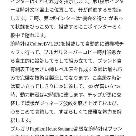
インターはそれぞれ分を指示します。第1枚ポインタ
ーは時計文字盤上に位置して、分が前進するを指示
します。こ時、第2ポインターは“機会を待つ”があっ
て状態をひっこめて、搭載するにこポインターろく
板中で隠れます。
腕時計はCalibreBVL252を搭載して自動的に鎖機械チ
ップに行って、ブルガリスーパーコピー時計通販か
ら自主的に設計してそして組み立てて、ブランド自
有制表工場大きい師レベル表を作成する師は最も巧
みで完璧な技術は製造してなります。こ高級な時計
は奮い立ってしきりに28に達して、800が奮い立つ/
時、動力貯蔵は42時間に達します。チップが更に交
替して環状がジュネーブ波紋を磨き上げておよび、
心をこめて装飾して、すばらしくて優雅な魅力を解
釈します。
ブルガリPapillonHeureSautante高級な腕時計はブラン