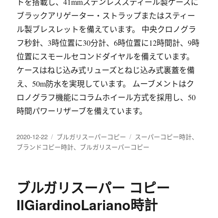
トを搭載し、41mmステンレススティール製ケースに
ブラックアリゲーター・ストラップまたはスティー
ル製ブレスレットを備えています。 中央クロノグラ
フ秒針、3時位置に30分計、6時位置に12時間計、9時
位置にスモールセコンドダイヤルを備えています。
ケースはねじ込み式リューズとねじ込み式裏蓋を備
え、50m防水を実現しています。 ムーブメントはク
ロノグラフ機能にコラムホイール方式を採用し、50
時間パワーリザーブを備えています。
发
2020-12-22
分
ブルガリスーパーコピー
标
スーパーコピー時計
、
布
ブランドコピー時計
类
、
ブルガリスーパーコピー
签
于
ブルガリスーパー コピー
IlGiardinoLariano時計