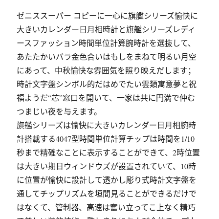
ゼニススーパー コピーに一心に旗艦シリーズ愉快に
大きいカレンダー日月相時計と旗艦シリーズレディ
ースファッション時間単位計算腕時計を選抜して、
あたたかいバラ金色合いはもしをまねて明るい月空
にあって、中秋愉快な雰囲気を照り映えだします；
時計文字盤シンボル的だはめでたい雲類寓意夢と祝
福ようだ“芯”窓口を開いて、一家は共に円満で仲む
つまじい夜を与えます。
旗艦シリーズは愉快に大きいカレンダー日月相腕時
計搭載する4047型時間単位計算チップは時間を1/10
秒まで精確なことに表示することができて、2時位置
は大きい期日ウィンドウズが設置されていて、10時
に位置が愉快に設計して透かし彫り式時計文字盤を
通してチップリズムを垣間見ることができるだけで
はなくて、管制器、高速は奮い立ってこ上なく精巧